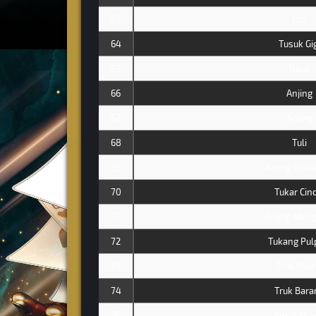
63
Ubi
64
Tusuk Gig
65
Tupai
66
Anjing
67
Anjing
68
Tuli
69
Anjing Berke
70
Tukar Cinc
71
Anjing Meng
72
Tukang Pul
73
Truk Milit
74
Truk Bara
75
Antar May