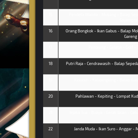
15
Pendeta Wanita - Musang - Balap Sep
Sayempra
16
Orang Bongkok - Ikan Gabus - Balap Mobi
Gareng
17
Penolong - Gelatik - Golf - 
18
Putri Raja - Cendrawasih - Balap Sepeda
19
Kekasih - Kalajengking - Balap Ku
20
Pahlawan - Kepiting - Lompat Kuda
21
Jejaka Tua - Buaya - Gerak Jalan - Ca
22
Janda Muda - Ikan Suro - Anggar -