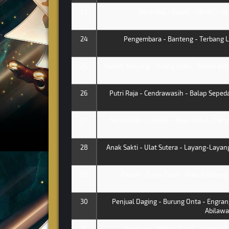
23
Berandal - Badak - Ski Air - Ser
24
Pengembara - Banteng - Terbang L
25
Nenek Moyang - Orang Utan - Terjun Beb
26
Putri Raja - Cendrawasih - Balap Sepeda
27
Si Ceroboh - Landak - Main Catur - Ga
28
Anak Sakti - Ulat Sutera - Layang-Layang
29
Penari - Cumi-Cumi - Main Kelereng
30
Penjual Daging - Burung Onta - Engran
Abilawa
31
Pemburu - Macan Tutul - Lempar Ka