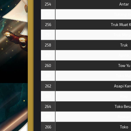
254
Antar
255
Tukang J
256
Truk Muat 
257
Truk Miny
258
Truk
259
Apotik
260
Tow Yu
261
Toko Ma
262
Asapi Kar
263
Atap
264
Toko Bes
265
Ayakan
266
Toko