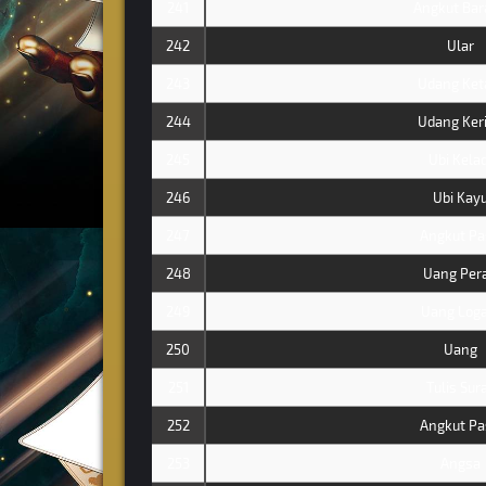
241
Angkut Bar
242
Ular
243
Udang Ke
244
Udang Ker
245
Ubi Kelad
246
Ubi Kay
247
Angkut Pa
248
Uang Per
249
Uang Log
250
Uang
251
Tulis Sur
252
Angkut Pa
253
Angsa