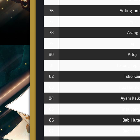
76
Anting-ant
77
Api
78
Arang
79
Topi
80
Arloji
81
Tokong Tepi 
82
Toko Kai
83
Tiup Harmo
84
Ayam Kal
85
Tinta Stem
86
Babi Hut
87
Badmint