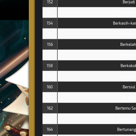
152
Berjudi
153
Berkabu
154
Berkasih-ka
155
Berkelah
156
Berkelah
157
Berkenc
158
Berkoko
159
Berlomb
160
Bersiul
161
Bertapa
162
Bertemu Sa
163
Bertengk
164
Bertunan