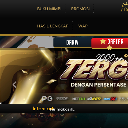
BUKU MIMPI
PROMOSI
HASIL LENGKAP
WAP
DAFTAR
LIVE DRAW
<
Informasi:
com Terimakasih..