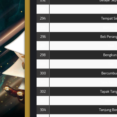
292
Belajar Se
293
Belat/Pag
294
Tempat Si
295
Beli Bera
296
Beli Peran
297
Taxi
298
Bengkun
299
Tas
300
Bercumbu
301
Tarik Sam
302
Tapak Tan
303
Berhias
304
Tanjung Bo