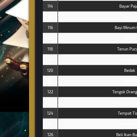
114
Bayar Paj
115
Tepung
116
Bayi Minum 
117
Becak
118
Tenun Puc
119
Tentara
120
Bedak
121
Tentara
122
Tengok Orang
123
Tengok Orang
124
Tempat Ti
125
Tempat Ro
126
Beli Ikan B