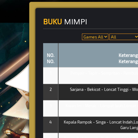
MIMPI
BUKU
NO.
Keterang
NO.
Keterang
1
Penyair - Tapir - Sempritan - Rembu
2
Sarjana - Bekicot - Loncat Tinggi - W
3
Kwan Im - Merak - Lompat Jauh,Loncat 
4
Kepala Rampok - Singa - Loncat Indah,Lo
Garu Lang