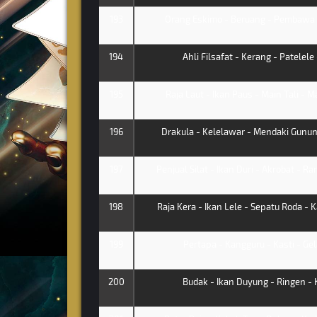
193
Orang Eskimo - Beruang - Pembawa O
194
Ahli Filsafat - Kerang - Patelele
195
Raja Laut - Ikan Paus - Main Tali - 
196
Drakula - Kelelawar - Mendaki Gunung
197
Penjual Silat - Ikan Duri - Akrobat - R
198
Raja Kera - Ikan Lele - Sepatu Roda -
199
Pertapa - Kangguru - Kasti - Ge
200
Budak - Ikan Duyung - Ringen - 