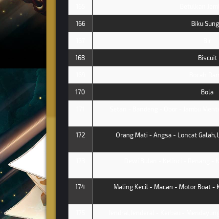
165
Betulkan Jem
166
Biku Sung
167
Bir
168
Biscuit
169
Bocah Ram
170
Bola
171
Setan - Bandeng - Obor - Jambu Ment
172
Orang Mati - Angsa - Loncat Galah,L
173
Dewi Bulan - Kelinci - Renang - 
174
Maling Kecil - Macan - Motor Boat - 
175
Jendral,Jenderal - Kerbau - Mendayung 