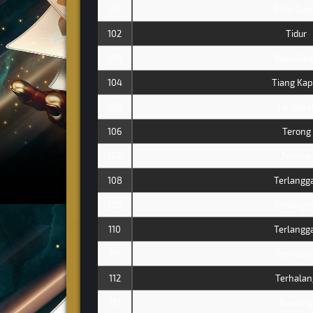
101
Batu Gug
102
Tidur
103
Batu Nis
104
Tiang Kap
105
Tertabra
106
Terong
107
Termos
108
Terlangg
109
Terlangg
110
Terlangg
111
Terhalan
112
Terhalan
113
Bawang