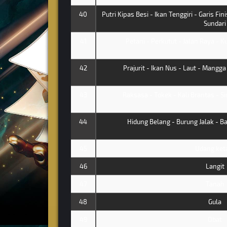
40
Putri Kipas Besi - Ikan Tenggiri - Garis Fin
Sundari
41
Petani - Perkutut - Jalan Raya - K
42
Prajurit - Ikan Nus - Laut - Mangga
43
Raksasa - Tokek - Kali Brantas - Si
44
Hidung Belang - Burung Jalak - Ba
45
Udang ke
46
Langit
47
Tanah
48
Gula
49
Obat