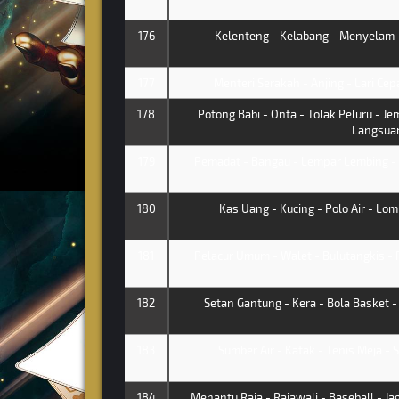
176
Kelenteng - Kelabang - Menyelam -
177
Menteri Serakah - Anjing - Lari Cep
178
Potong Babi - Onta - Tolak Peluru - Je
Langsua
179
Pemadat - Bangau - Lempar Lembing - 
180
Kas Uang - Kucing - Polo Air - Lom
181
Pelacur Umum - Walet - Bulutangkis -
182
Setan Gantung - Kera - Bola Basket 
183
Sumber Air - Katak - Tenis Meja - S
184
Menantu Raja - Rajawali - Baseball - Ja