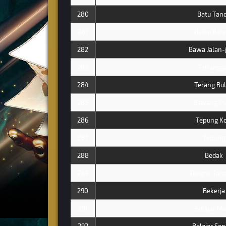
280
Batu Tan
281
Bawa Bar
282
Bawa Jalan-
283
Terlangg
284
Terang Bu
285
Bawang Pu
286
Tepung Ko
287
Tepung
288
Bedak
289
Tengok Tah
290
Bekerja
291
Belajar Mo