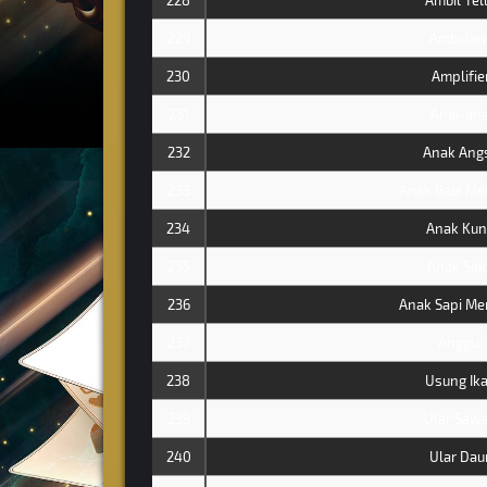
228
Ambil Tel
229
Ambulan
230
Amplifie
231
Anai-ana
232
Anak Ang
233
Anak Babi Me
234
Anak Kun
235
Anak Sak
236
Anak Sapi Me
237
Anggur
238
Usung Ik
239
Ular Saw
240
Ular Dau