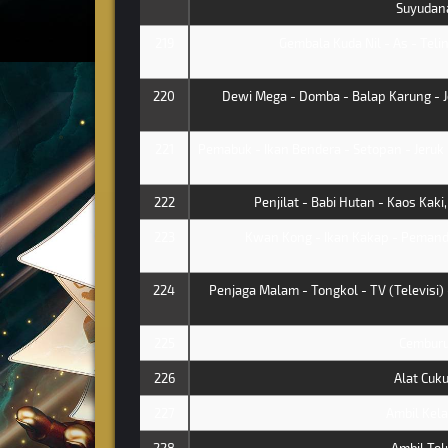
Suyudan
219
Gembala Kuda Nil - As - Teli
220
Dewi Mega - Domba - Balap Karung - J
221
Pemabuk - Ikan Bendera - Setopan - Jeru
222
Penjilat - Babi Hutan - Kaos Kak
223
Kwan Kong - Ikan Kakap - Pemandi
224
Penjaga Malam - Tongkol - TV (Televisi) 
225
Cembur
226
Alat Cuku
227
Ambil Kel