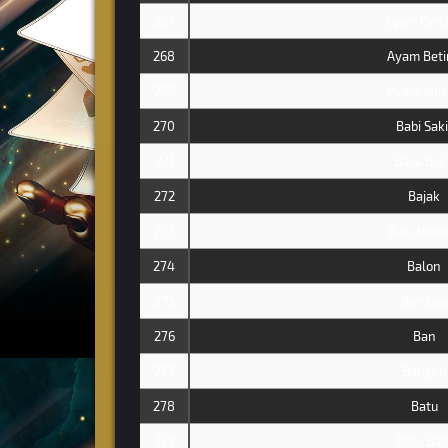
267
Ayam Berl
268
Ayam Beti
269
Ayam Jant
270
Babi Saki
271
Baca Buk
272
Bajak
273
Baju Mode
274
Balon
275
Bamboo
276
Ban
277
Bangku
278
Batu
279
Batu Bat