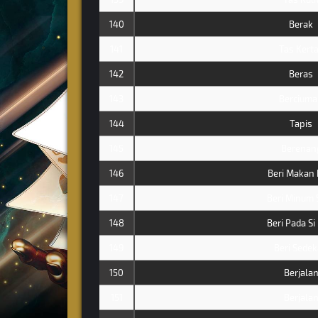
140
Berak
141
Tas Kert
142
Beras
143
Bercium
144
Tapis
145
Berenan
146
Beri Makan 
147
Beri Minum 
148
Beri Pada Si
149
Beri Sede
150
Berjala
151
Berjala