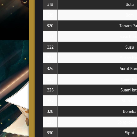
318
Bolu
319
Bom
320
Tanam Pa
321
Susu Bub
322
Susu
323
Susah Ha
324
Surat Ku
325
Suami Ist
326
Suami Ist
327
Stan Gu
328
Boneka
329
Songkok/P
330
Siput