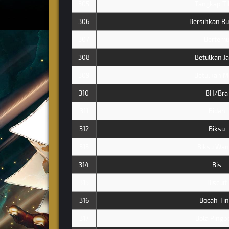
305
Tangkap Ti
306
Bersihkan R
307
Bertem
308
Betulkan J
309
Betulkan M
310
BH/Bra
311
Bidan
312
Biksu
313
Biksu Wan
314
Bis
315
Biscuit
316
Bocah Tin
317
Bola Pingp