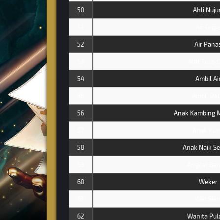
50
Ahli Nuj
51
Air Grip
52
Air Pana
53
Alat Tulis 
54
Ambil Ai
55
Ambil Da
56
Anak Kambing 
57
Anak Kun
58
Anak Naik S
59
Angkat Bar
60
Weker
61
Wat Sia
62
Wanita Pul