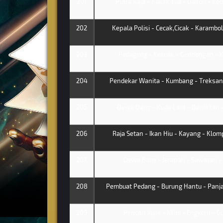
201
Putra Raja - Kakak Tua - Dakon - K
202
Kepala Polisi - Cecak,Cicak - Karambol
203
Pedagang - Kecoak - Gendongan - 
204
Pendekar Wanita - Kumbang - Treksando
205
Dewa Uang - Kuda Laut - Bandulan - 
206
Raja Setan - Ikan Hiu - Kayang - Klom
207
Dewa Bumi - Jerapah - Sawatan - 
208
Pembuat Pedang - Burung Hantu - Panjat
209
Pencari Jejak - Mimi - Engkleh - G