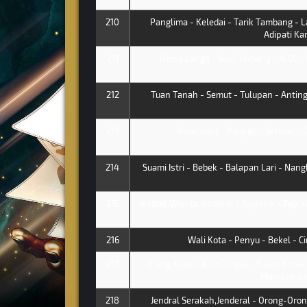
210
Panglima - Keledai - Tarik Tambang -
Adipati Ka
211
Dewa Langit - Ikan Terbang - Ik Ol - K
212
Tuan Tanah - Semut - Tulupan - Antin
213
Bajak Laut - Pinguin - Setipan - 
214
Suami Istri - Bebek - Balapan Lari - Nan
215
Jendral Wanita,Jenderal - Nyamuk - Teple
216
Wali Kota - Penyu - Bekel - C
217
Orang Kaya - Ikan Gergaji - Balap Bec
Mandrakum
218
Jendral Serakah,Jenderal - Orong-Orong