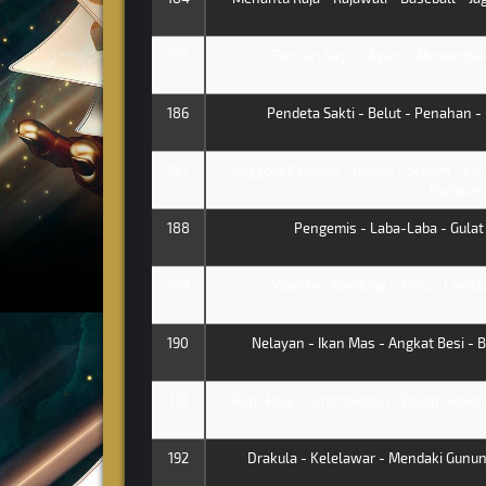
185
Pencari Kayu - Ayam - Menembak 
186
Pendeta Sakti - Belut - Penahan - 
187
Anggota Kelamin - Udang - Senam - Caci
Rumpun
188
Pengemis - Laba-Laba - Gulat -
189
Wanita - Kambing - Tinju - Lambun
190
Nelayan - Ikan Mas - Angkat Besi - 
191
Putri Raja - Cendrawasih - Balap Sepeda
192
Drakula - Kelelawar - Mendaki Gunung