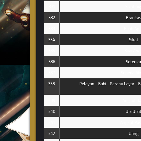
331
Sikat Gig
332
Branka
333
Buah Ape
334
Sikat
335
Buai Ana
336
Seterika
337
Sepeda Mo
338
Pelayan - Babi - Perahu Layar - B
339
Angkut Ba
340
Ubi Uba
341
Angkut Pas
342
Uang