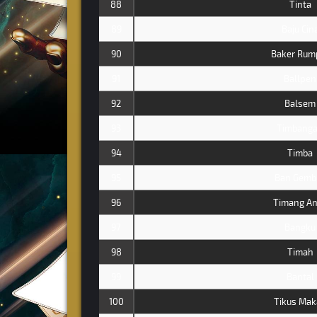
88
Tinta
89
Baju Cin
90
Baker Rum
91
Ballpen
92
Balsem
93
Timbang
94
Timba
95
Ban Gemb
96
Timang A
97
Bangku
98
Timah
99
Bantal
100
Tikus Mak