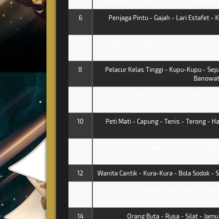
5
Penasehat Perang - Kuda - Lari Gawang 
6
Penjaga Pintu - Gajah - Lari Estafet - 
7
Orang Sakit Gudig - Tawon - Lempar Ca
8
Pelacur Kelas Tinggi - Kupu-Kupu - Sepa
Banowat
9
Istri Sejati - Lalat - Volley Ball,Voli
10
Peti Mati - Capung - Tenis - Terong - 
11
Raja - Naga - Hockey - Ganggang
12
Wanita Cantik - Kura-Kura - Bola Sodok -
13
Ahli Nujum - Ular - Yudo - Kama
14
Orang Buta - Rusa - Silat - Jamu