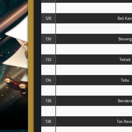
127
Tembaka
128
Beli Kai
129
Belinjo
130
Benang
131
Telepon
132
Teklek
133
Teh Oba
134
Tebu
135
Tas Uang/D
136
Bender
137
Tas tang
138
Tas Ravi
139
Tas Kuli